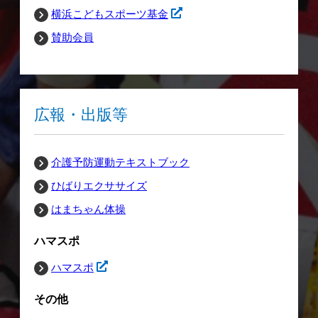
横浜こどもスポーツ基金
賛助会員
広報・出版等
介護予防運動テキストブック
ひばりエクササイズ
はまちゃん体操
ハマスポ
ハマスポ
その他