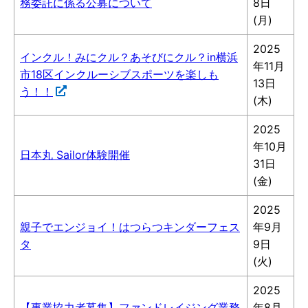
務委託に係る公募について
8日
(月)
2025
インクル！みにクル？あそびにクル？in横浜
年11月
市18区インクルーシブスポーツを楽しも
13日
う！！
(木)
2025
年10月
日本丸 Sailor体験開催
31日
(金)
2025
親子でエンジョイ！はつらつキンダーフェス
年9月
タ
9日
(火)
2025
【事業協力者募集】ファンドレイジング業務
年8月