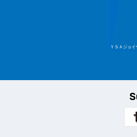
ＹＳＡジョイ
S