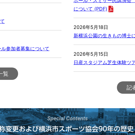
ポール・スミザー氏講演会
について (PDF)
て
2026年5月18日
新横浜公園の生きもの博士にな
ール参加者募集について
2026年5月15日
日産スタジアム芝生体験ツアー
一覧
記